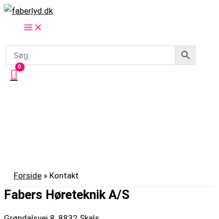
Gå
til
indholdet
Forside
»
Kontakt
Fabers Høreteknik A/S
Grøndalsvej 8, 8832 Skals