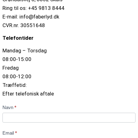
Ring til os: +45 9813 8444
E-mail: info@faberlyd.dk
CVR.nr. 30551648
Telefontider
Mandag – Torsdag
08:00-15:00
Fredag
08:00-12:00
Træffetid:
Efter telefonisk aftale
Kontakt
Navn
*
os
Email
*